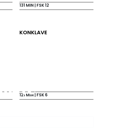
131 MIN
| FSK 12
KONKLAVE
uburg
arte
121 MIN
| FSK 6
CHENK FÜR CINEASTEN