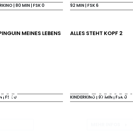
RKINO |
80 MIN
| FSK 0
92 MIN
| FSK 6
PINGUIN MEINES LEBENS
ALLES STEHT KOPF 2
Scha
op
Goldk
IN
| FSK 0
KINDERKINO |
97 MIN
| FSK 0
VIELES MEHR
DAS IDEALE GES
MEHR INFOS