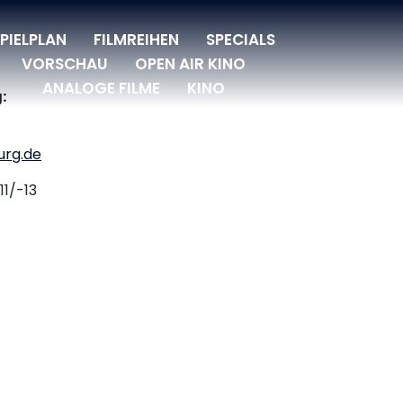
PIELPLAN
FILMREIHEN
SPECIALS
VORSCHAU
OPEN AIR KINO
ANALOGE FILME
KINO
:
urg.de
11/-13