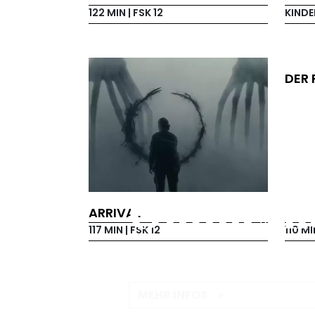
122 MIN
| FSK 12
KINDE
DER 
Onlinesh
ARRIVAL
117 MIN
| FSK 12
110 M
GUTSCHEINE, PLAKATE UND 
MEHR INFOS