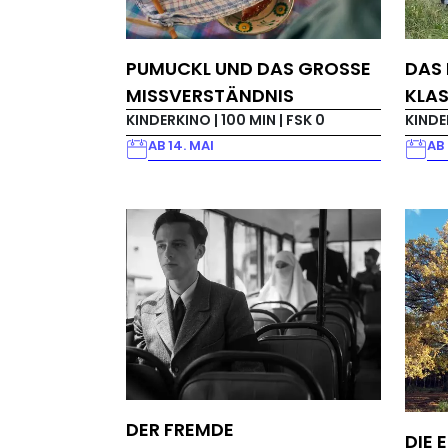
PUMUCKL UND DAS GROSSE M
DAS 
ISSVERSTÄNDNIS
KLA
KINDERKINO |
100 MIN
| FSK 0
KINDE
AB 14. MAI
AB
DER FREMDE
DIE 