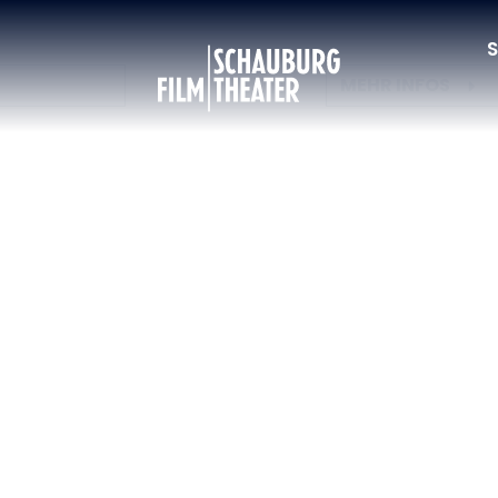
VIELES MEHR
DAS IDEALE GES
S
Schauburg
MEHR INFOS