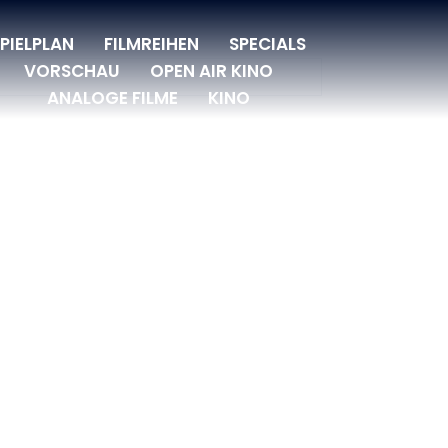
CHENK FÜR CINEASTEN
PIELPLAN
FILMREIHEN
SPECIALS
VORSCHAU
OPEN AIR KINO
ANALOGE FILME
KINO