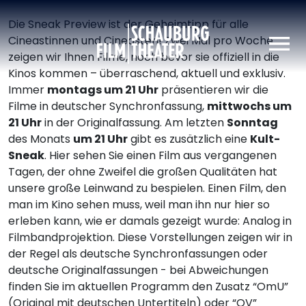
Die Sneak Preview ist der Geheimtipp für alle
Schauburg
Cineastinnen und Cineasten! Zwei Mal pro Woche
zeigen wir Ihnen Filme, noch bevor sie offiziell in die
Kinos kommen – überraschend, aktuell und exklusiv.
Immer
montags um 21 Uhr
präsentieren wir die
Filme in deutscher Synchronfassung,
mittwochs um
21 Uhr
in der Originalfassung. Am letzten
Sonntag
des Monats
um 21 Uhr
gibt es zusätzlich eine
Kult-
Sneak
. Hier sehen Sie einen Film aus vergangenen
Tagen, der ohne Zweifel die großen Qualitäten hat
unsere große Leinwand zu bespielen. Einen Film, den
man im Kino sehen muss, weil man ihn nur hier so
erleben kann, wie er damals gezeigt wurde: Analog in
Filmbandprojektion. Diese Vorstellungen zeigen wir in
der Regel als deutsche Synchronfassungen oder
deutsche Originalfassungen - bei Abweichungen
finden Sie im aktuellen Programm den Zusatz “OmU”
(Original mit deutschen Untertiteln) oder “OV”