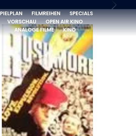
PIELPLAN
FILMREIHEN
SPECIALS
VORSCHAU
OPEN AIR KINO
ANALOGE FILME
KINO