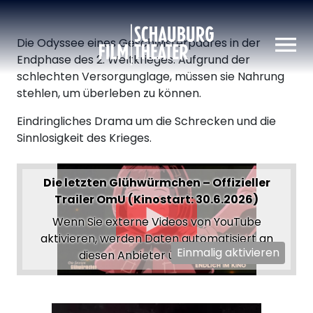
Schauburg
Die Odyssee eines Geschwisterpaares in der
Endphase des 2. Weltkrieges: Aufgrund der
schlechten Versorgunglage, müssen sie Nahrung
stehlen, um überleben zu können.
Eindringliches Drama um die Schrecken und die
Sinnlosigkeit des Krieges.
Die letzten Glühwürmchen – Offizieller
Trailer OmU (Kinostart: 30.6.2026)
Wenn Sie externe Videos von YouTube
aktivieren, werden Daten automatisiert an
Einmalig aktivieren
diesen Anbieter übertragen.