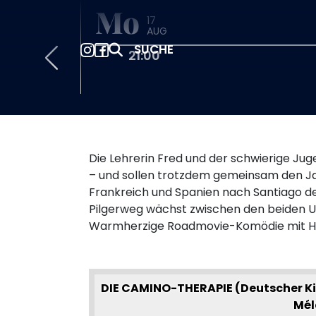
Mo
17
AUG
SUCHE
21:00
Die Lehrerin Fred und der schwierige J
– und sollen trotzdem gemeinsam den Ja
Frankreich und Spanien nach Santiago de
Pilgerweg wächst zwischen den beiden U
Warmherzige Roadmovie-Komödie mit H
DIE CAMINO-THERAPIE (Deutscher Kino
Mél