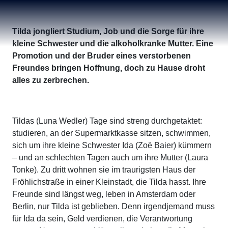
Schauburg
Tilda jongliert Studium, Job und die Sorge für ihre
kleine Schwester und die alkoholkranke Mutter. Eine
Promotion und der Bruder eines verstorbenen
Freundes bringen Hoffnung, doch zu Hause droht
alles zu zerbrechen.
Tildas (Luna Wedler) Tage sind streng durchgetaktet:
studieren, an der Supermarktkasse sitzen, schwimmen,
sich um ihre kleine Schwester Ida (Zoë Baier) kümmern
– und an schlechten Tagen auch um ihre Mutter (Laura
Tonke). Zu dritt wohnen sie im traurigsten Haus der
Fröhlichstraße in einer Kleinstadt, die Tilda hasst. Ihre
Freunde sind längst weg, leben in Amsterdam oder
Berlin, nur Tilda ist geblieben. Denn irgendjemand muss
für Ida da sein, Geld verdienen, die Verantwortung