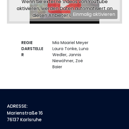
Wenn Sie externe Videos von YouTube
aktivieren, werden Daten automatisiert an
Einmalig aktivieren
diesen Anbieter übertragen.
REGIE
Mia Maariel Meyer
DARSTELLE
Laura Tonke, Luna
R
Wedler, Jannis
Niewöhner, Zoë
Baier
ADRESSE:
Marienstraße 16
76137 Karlsruhe