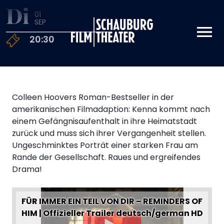
Di
01
Schauburg
SEP
20:30
Colleen Hoovers Roman-Bestseller in der
amerikanischen Filmadaption: Kenna kommt nach
einem Gefängnisaufenthalt in ihre Heimatstadt
zurück und muss sich ihrer Vergangenheit stellen.
Ungeschminktes Porträt einer starken Frau am
Rande der Gesellschaft. Raues und ergreifendes
Drama!
FÜR IMMER EIN TEIL VON DIR – REMINDERS OF
HIM | Offizieller Trailer deutsch/german HD