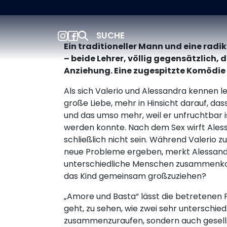
SUCHE
Ein traditioneller Mann und eine radi
– beide Lehrer, völlig gegensätzlich
Anziehung. Eine zugespitzte Komödie 
Als sich Valerio und Alessandra kennen ler
große Liebe, mehr in Hinsicht darauf, das
und das umso mehr, weil er unfruchtbar 
werden konnte. Nach dem Sex wirft Ales
schließlich nicht sein. Während Valerio 
neue Probleme ergeben, merkt Alessandra
unterschiedliche Menschen zusammenko
das Kind gemeinsam großzuziehen?
„Amore und Basta“ lässt die betretenen P
geht, zu sehen, wie zwei sehr unterschie
zusammenzuraufen, sondern auch gesells