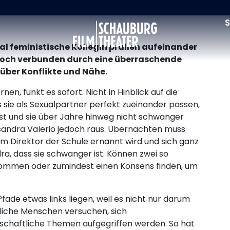
S
Schauburg
kal feministische Kollegin prallen aufeinander
, doch verbunden durch eine überraschende
über Konflikte und Nähe.
nen, funkt es sofort. Nicht in Hinblick auf die
s sie als Sexualpartner perfekt zueinander passen,
ist und sie über Jahre hinweg nicht schwanger
sandra Valerio jedoch raus. Übernachten muss
zum Direktor der Schule ernannt wird und sich ganz
, dass sie schwanger ist. Können zwei so
mmen oder zumindest einen Konsens finden, um
fade etwas links liegen, weil es nicht nur darum
dliche Menschen versuchen, sich
chaftliche Themen aufgegriffen werden. So hat