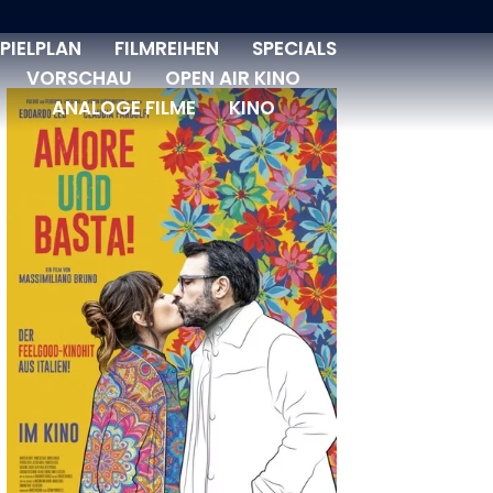
PIELPLAN
FILMREIHEN
SPECIALS
VORSCHAU
OPEN AIR KINO
ANALOGE FILME
KINO